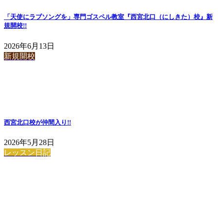
「天使にラブソングを」専門ゴスペル教室『西宮北口（にしきた）校』新
規開校!!
2026年6月13日
新規開校
西宮北口校が仲間入り!!
2026年5月28日
レッスン日記