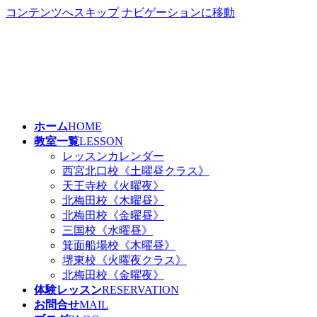
コンテンツへスキップ
ナビゲーションに移動
ホーム
HOME
教室一覧
LESSON
レッスンカレンダー
西宮北口校《土曜昼クラス》
天王寺校《火曜夜》
北梅田校《木曜昼》
北梅田校《金曜昼》
三国校《水曜昼》
箕面船場校《木曜昼》
堺東校《火曜夜クラス》
北梅田校《金曜夜》
体験レッスン
RESERVATION
お問合せ
MAIL