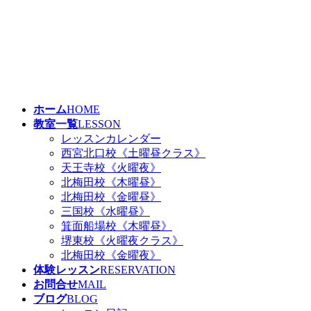
コ
ナ
ン
ビ
テ
ゲ
ン
ー
ツ
シ
へ
ョ
ス
ン
ホーム
HOME
キ
に
教室一覧
LESSON
ッ
移
レッスンカレンダー
プ
動
西宮北口校《土曜昼クラス》
天王寺校《火曜夜》
北梅田校《木曜昼》
北梅田校《金曜昼》
三国校《水曜昼》
箕面船場校《木曜昼》
堺東校《火曜夜クラス》
北梅田校《金曜夜》
体験レッスン
RESERVATION
お問合せ
MAIL
ブログ
BLOG