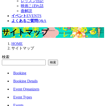
レッスン日記
映画こぼれ話
曲解説
イベント
EVENTS
よくあるご質問
Q&A
サイトマップ
HOME
サイトマップ
検索
検索
Booking
Booking Details
Event Organizers
Event Types
Events