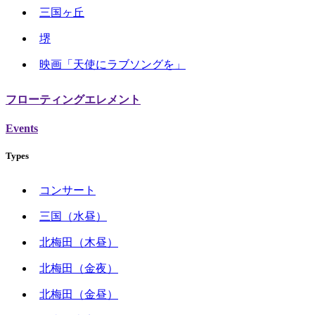
三国ヶ丘
堺
映画「天使にラブソングを」
フローティングエレメント
Events
Types
コンサート
三国（水昼）
北梅田（木昼）
北梅田（金夜）
北梅田（金昼）