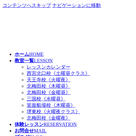
コンテンツへスキップ
ナビゲーションに移動
ホーム
HOME
教室一覧
LESSON
レッスンカレンダー
西宮北口校《土曜昼クラス》
天王寺校《火曜夜》
北梅田校《木曜昼》
北梅田校《金曜昼》
三国校《水曜昼》
箕面船場校《木曜昼》
堺東校《火曜夜クラス》
北梅田校《金曜夜》
体験レッスン
RESERVATION
お問合せ
MAIL