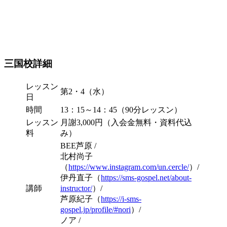
三国校詳細
レッスン
第2・4（水）
日
時間
13：15～14：45（90分レッスン）
レッスン
月謝3,000円（入会金無料・資料代込
料
み）
BEE芦原 /
北村尚子
（
https://www.instagram.com/un.cercle/
）/
伊丹直子（
https://sms-gospel.net/about-
講師
instructor/
）/
芦原紀子（
https://i-sms-
gospel.jp/profile/#nori
）/
ノア /