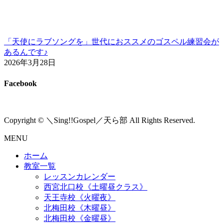
「天使にラブソングを」世代におススメのゴスペル練習会が
あるんです♪
2026年3月28日
Facebook
Copyright © ＼Sing!!Gospel／天ら部 All Rights Reserved.
MENU
ホーム
教室一覧
レッスンカレンダー
西宮北口校《土曜昼クラス》
天王寺校《火曜夜》
北梅田校《木曜昼》
北梅田校《金曜昼》