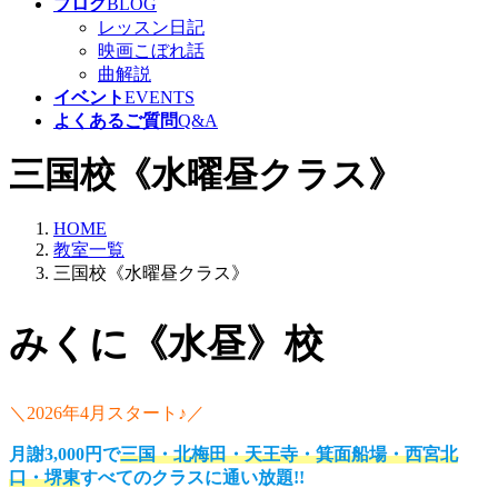
ブログ
BLOG
レッスン日記
映画こぼれ話
曲解説
イベント
EVENTS
よくあるご質問
Q&A
三国校《水曜昼クラス》
HOME
教室一覧
三国校《水曜昼クラス》
みくに《水昼》校
＼2026年4月スタート♪／
月謝3,000円で
三国・北梅田・天王寺・箕面船場・西宮北
口・堺東
すべてのクラスに通い放題!!